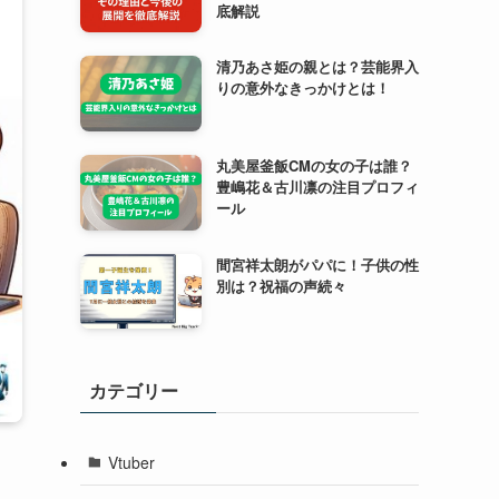
底解説
清乃あさ姫の親とは？芸能界入
りの意外なきっかけとは！
丸美屋釜飯CMの女の子は誰？
豊嶋花＆古川凛の注目プロフィ
ール
間宮祥太朗がパパに！子供の性
別は？祝福の声続々
カテゴリー
Vtuber