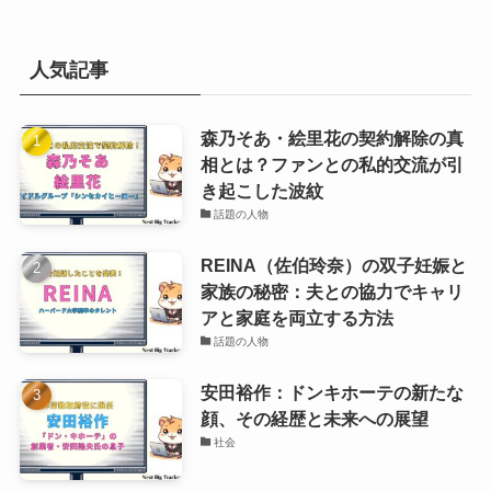
人気記事
森乃そあ・絵里花の契約解除の真
相とは？ファンとの私的交流が引
き起こした波紋
話題の人物
REINA（佐伯玲奈）の双子妊娠と
家族の秘密：夫との協力でキャリ
アと家庭を両立する方法
話題の人物
安田裕作：ドンキホーテの新たな
顔、その経歴と未来への展望
社会