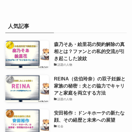
人気記事
森乃そあ・絵里花の契約解除の真
相とは？ファンとの私的交流が引
き起こした波紋
話題の人物
REINA（佐伯玲奈）の双子妊娠と
家族の秘密：夫との協力でキャリ
アと家庭を両立する方法
話題の人物
安田裕作：ドンキホーテの新たな
顔、その経歴と未来への展望
社会