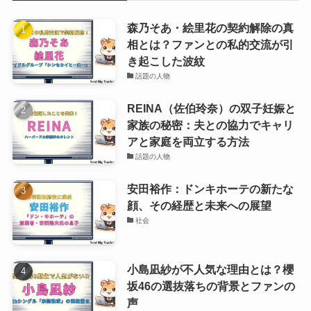
森乃そあ・絵里花の契約解除の真
相とは？ファンとの私的交流が引
き起こした波紋
話題の人物
REINA（佐伯玲奈）の双子妊娠と
家族の秘密：夫との協力でキャリ
アと家庭を両立する方法
話題の人物
安田裕作：ドンキホーテの新たな
顔、その経歴と未来への展望
社会
小島凪紗が不人気な理由とは？櫻
坂46の選抜落ちの背景とファンの
声