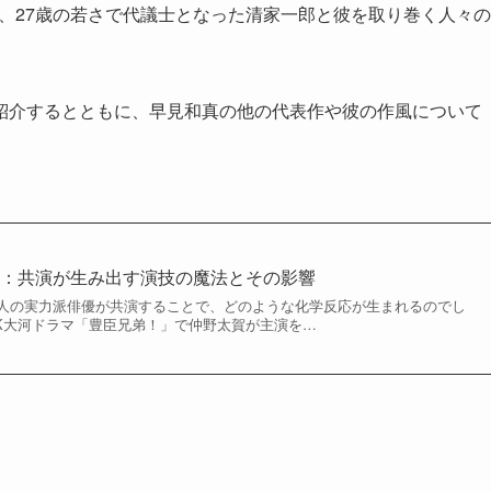
は、27歳の若さで代議士となった清家一郎と彼を取り巻く人々の
紹介するとともに、早見和真の他の代表作や彼の作風について
み：共演が生み出す演技の魔法とその影響
人の実力派俳優が共演することで、どのような化学反応が生まれるのでし
NHK大河ドラマ「豊臣兄弟！」で仲野太賀が主演を…