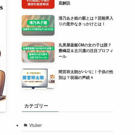
底解説
清乃あさ姫の親とは？芸能界入
りの意外なきっかけとは！
丸美屋釜飯CMの女の子は誰？
豊嶋花＆古川凛の注目プロフィ
ール
間宮祥太朗がパパに！子供の性
別は？祝福の声続々
カテゴリー
Vtuber