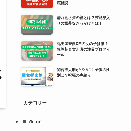
底解説
清乃あさ姫の親とは？芸能界入
りの意外なきっかけとは！
丸美屋釜飯CMの女の子は誰？
豊嶋花＆古川凛の注目プロフィ
ール
間宮祥太朗がパパに！子供の性
別は？祝福の声続々
カテゴリー
Vtuber