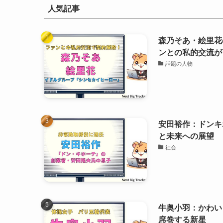
人気記事
森乃そあ・絵里花
ンとの私的交流が
話題の人物
安田裕作：ドンキ
と未来への展望
社会
牛奥小羽：かわい
席巻する新星