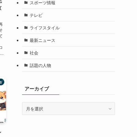
完
スポーツ情報
京
テレビ
再
ライフスタイル
そ
て
最新ニュース
葉
ロ
社会
..
話題の人物
物
アーカイブ
ア
ー
カ
イ
レ
ブ