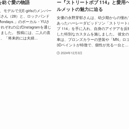
を紡ぐ愛の物語
ー『ストリートボブ 114』と愛用
ルメットの魅力に迫る
日、モデルで元E-girlsのメンバー
さん（28）と、ロックバンド
女優の永野芽郁さんは、幼少期からの憧れ
ike Mondays.」のボーカル・YUさ
あったハーレーダビッドソン「ストリート
れぞれの公式Instagramを通じ
ブ 114」を手に入れ、自身のアイデアを反
ました。 投稿には、二人の直
した特別なカスタムを施しました。 彼女
、「将来的には夫婦...
車は、ブロンズカラーの塗装や「MN」ロ
3Dペイントが特徴で、個性が光る一台と...
2024年12月3日