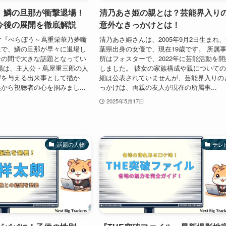
』鱗の旦那が衝撃退場！
清乃あさ姫の親とは？芸能界入り
今後の展開を徹底解説
意外なきっかけとは！
マ『べらぼう～蔦重栄華乃夢噺
清乃あさ姫さんは、2005年9月2日生まれ
送で、鱗の旦那が早々に退場し
葉県出身の女優で、現在19歳です。 所属
者の間で大きな話題となってい
所はフォスターで、2022年に芸能活動を開
場は、主人公・蔦屋重三郎の人
しました。 彼女の家族構成や親について
響を与える出来事として描か
細は公表されていませんが、芸能界入りの
から視聴者の心を掴みまし...
っかけは、両親の友人が現在の所属事...
2025年5月17日
話題の人物
テレ