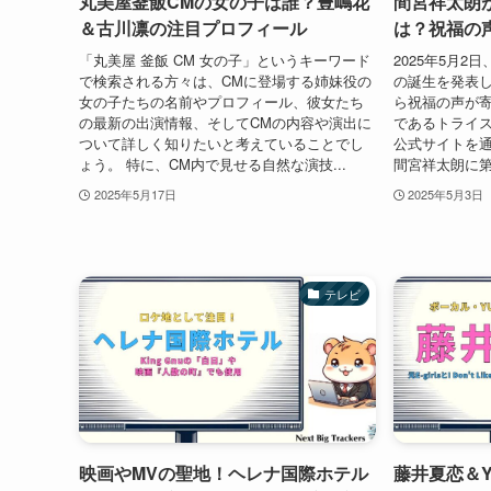
丸美屋釜飯CMの女の子は誰？豊嶋花
間宮祥太朗
＆古川凛の注目プロフィール
は？祝福の
「丸美屋 釜飯 CM 女の子」というキーワード
2025年5月
で検索される方々は、CMに登場する姉妹役の
の誕生を発表
女の子たちの名前やプロフィール、彼女たち
ら祝福の声が寄
の最新の出演情報、そしてCMの内容や演出に
であるトライ
ついて詳しく知りたいと考えていることでし
公式サイトを
ょう。 特に、CM内で見せる自然な演技...
間宮祥太朗に第
2025年5月17日
2025年5月3日
テレビ
映画やMVの聖地！ヘレナ国際ホテル
藤井夏恋＆