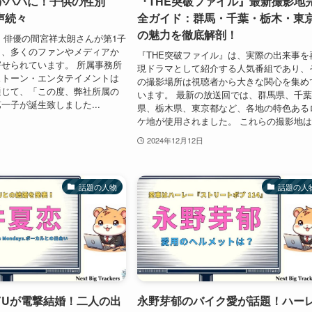
がパパに！子供の性別
『THE突破ファイル』最新撮影地
声続々
全ガイド：群馬・千葉・栃木・東
の魅力を徹底解剖！
2日、俳優の間宮祥太朗さんが第1子
し、多くのファンやメディアか
『THE突破ファイル』は、実際の出来事を
せられています。 所属事務所
現ドラマとして紹介する人気番組であり、
ストーン・エンタテイメントは
の撮影場所は視聴者から大きな関心を集め
通じて、「この度、弊社所属の
います。 最新の放送回では、群馬県、千
一子が誕生致しました...
県、栃木県、東京都など、各地の特色ある
ケ地が使用されました。 これらの撮影地は.
2024年12月12日
話題の人物
話題の人
YUが電撃結婚！二人の出
永野芽郁のバイク愛が話題！ハー