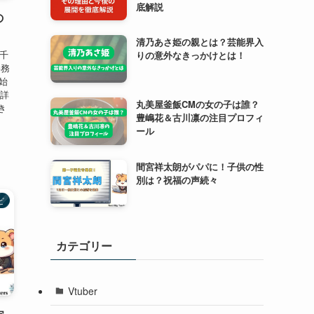
底解説
の
清乃あさ姫の親とは？芸能界入
、千
りの意外なきっかけとは！
事務
始
の詳
丸美屋釜飯CMの女の子は誰？
き
豊嶋花＆古川凛の注目プロフィ
ール
間宮祥太朗がパパに！子供の性
別は？祝福の声続々
ビ
カテゴリー
Vtuber