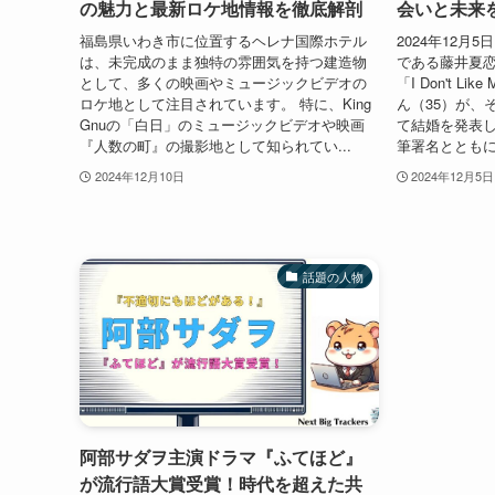
の魅力と最新ロケ地情報を徹底解剖
会いと未来
福島県いわき市に位置するヘレナ国際ホテル
2024年12月5
は、未完成のまま独特の雰囲気を持つ建造物
である藤井夏恋
として、多くの映画やミュージックビデオの
「I Don't L
ロケ地として注目されています。 特に、King
ん（35）が、そ
Gnuの「白日」のミュージックビデオや映画
て結婚を発表し
『人数の町』の撮影地として知られてい...
筆署名とともに
2024年12月10日
2024年12月5日
話題の人物
阿部サダヲ主演ドラマ『ふてほど』
が流行語大賞受賞！時代を超えた共